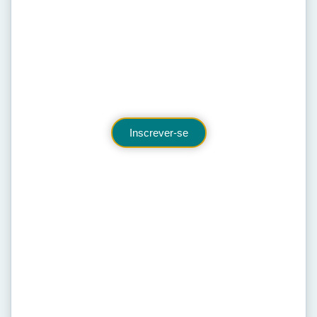
Inscreva-se no Canal
Aprenda a criar Lojas Online
Dicas sobre Dropshipping e Empreender na Internet.
@koradwvmaker
Inscrever-se